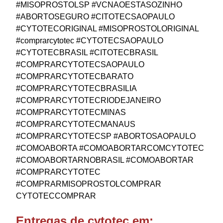
#MISOPROSTOLSP #VCNAOESTASOZINHO
#ABORTOSEGURO #CITOTECSAOPAULO
#CYTOTECORIGINAL #MISOPROSTOLORIGINAL
#comprarcytotec #CYTOTECSAOPAULO
#CYTOTECBRASIL #CITOTECBRASIL
#COMPRARCYTOTECSAOPAULO
#COMPRARCYTOTECBARATO
#COMPRARCYTOTECBRASILIA
#COMPRARCYTOTECRIODEJANEIRO
#COMPRARCYTOTECMINAS
#COMPRARCYTOTECMANAUS
#COMPRARCYTOTECSP #ABORTOSAOPAULO
#COMOABORTA #COMOABORTARCOMCYTOTEC
#COMOABORTARNOBRASIL #COMOABORTAR
#COMPRARCYTOTEC
#COMPRARMISOPROSTOLCOMPRAR
CYTOTECCOMPRAR
Entregas de cytotec em: