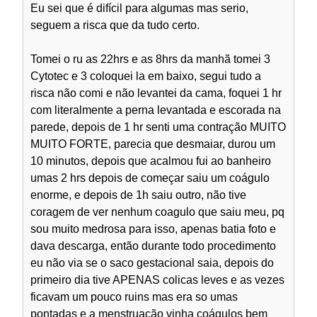
Eu sei que é difícil para algumas mas serio,
seguem a risca que da tudo certo.
Tomei o ru as 22hrs e as 8hrs da manhã tomei 3
Cytotec e 3 coloquei la em baixo, segui tudo a
risca não comi e não levantei da cama, foquei 1 hr
com literalmente a perna levantada e escorada na
parede, depois de 1 hr senti uma contração MUITO
MUITO FORTE, parecia que desmaiar, durou um
10 minutos, depois que acalmou fui ao banheiro
umas 2 hrs depois de começar saiu um coágulo
enorme, e depois de 1h saiu outro, não tive
coragem de ver nenhum coagulo que saiu meu, pq
sou muito medrosa para isso, apenas batia foto e
dava descarga, então durante todo procedimento
eu não via se o saco gestacional saia, depois do
primeiro dia tive APENAS colicas leves e as vezes
ficavam um pouco ruins mas era so umas
pontadas e a menstruação vinha coágulos bem