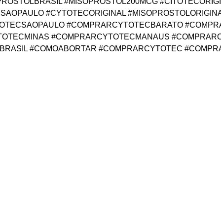
P #MISOPROSTOLBRASIL #MISOPROSTOL200MCG #CITOTEC
OPAULO #CYTOTECORIGINAL #MISOPROSTOLORIGINAL 
YTOTECSAOPAULO #COMPRARCYTOTECBARATO #COMPR
TOTECMINAS #COMPRARCYTOTECMANAUS #COMPRARC
RASIL #COMOABORTAR #COMPRARCYTOTEC #COMP