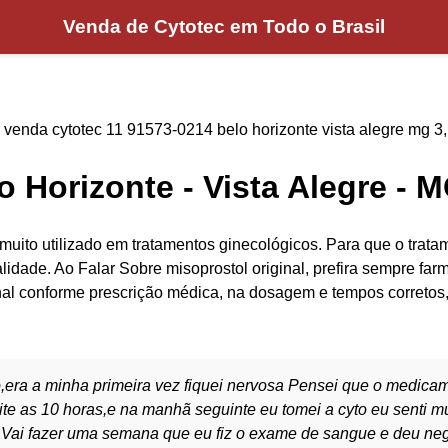
Venda de Cytotec em Todo o Brasil
venda cytotec 11 91573-0214 belo horizonte vista alegre mg 3
o Horizonte - Vista Alegre - 
 muito utilizado em tratamentos ginecológicos. Para que o trat
alidade. Ao Falar Sobre misoprostol original, prefira sempre far
inal conforme prescrição médica, na dosagem e tempos corretos,
,era a minha primeira vez fiquei nervosa Pensei que o medicame
e as 10 horas,e na manhã seguinte eu tomei a cyto eu senti mu
liz Vai fazer uma semana que eu fiz o exame de sangue e deu n