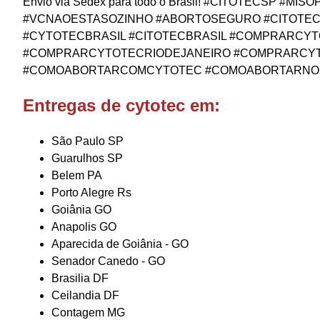
Envio via Sedex para todo o Brasil! #CITOTECS
#VCNAOESTASOZINHO #ABORTOSEGURO #CITOTECSA
#CYTOTECBRASIL #CITOTECBRASIL #COMPRARC
#COMPRARCYTOTECRIODEJANEIRO #COMPRARCY
#COMOABORTARCOMCYTOTEC #COMOABORTARNOB
Entregas de cytotec em:
São Paulo SP
Guarulhos SP
Belem PA
Porto Alegre Rs
Goiânia GO
Anapolis GO
Aparecida de Goiânia - GO
Senador Canedo - GO
Brasilia DF
Ceilandia DF
Contagem MG