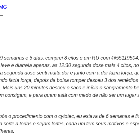
 MG
→
 9 semanas e 5 dias, comprei 8 citos e um RU com @5511950418
ca leve e diarreia apenas, as 12:30 segunda dose mais 4 citos, 
a segunda dose senti muita dor e junto com a dor fazia força,
o fazia força, depois da bolsa romper desceu 3 dos remédios 
. Mais uns 20 minutos desceu o saco e início o sangramento 
 consigam, e para quem está com medo de não ser um lugar se
 após o procedimento com o cytotec, eu estava de 6 semanas e f
oa sorte a todas e sejam fortes, cada um tem seus motivos e es
lheres.