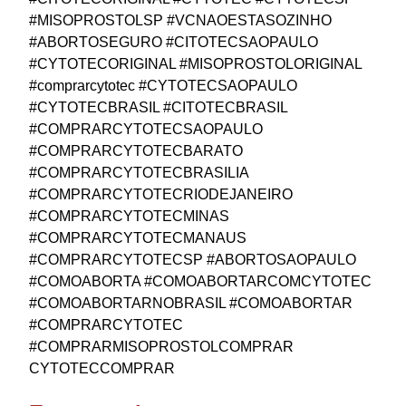
#MISOPROSTOLSP #VCNAOESTASOZINHO
#ABORTOSEGURO #CITOTECSAOPAULO
#CYTOTECORIGINAL #MISOPROSTOLORIGINAL
#comprarcytotec #CYTOTECSAOPAULO
#CYTOTECBRASIL #CITOTECBRASIL
#COMPRARCYTOTECSAOPAULO
#COMPRARCYTOTECBARATO
#COMPRARCYTOTECBRASILIA
#COMPRARCYTOTECRIODEJANEIRO
#COMPRARCYTOTECMINAS
#COMPRARCYTOTECMANAUS
#COMPRARCYTOTECSP #ABORTOSAOPAULO
#COMOABORTA #COMOABORTARCOMCYTOTEC
#COMOABORTARNOBRASIL #COMOABORTAR
#COMPRARCYTOTEC
#COMPRARMISOPROSTOLCOMPRAR
CYTOTECCOMPRAR