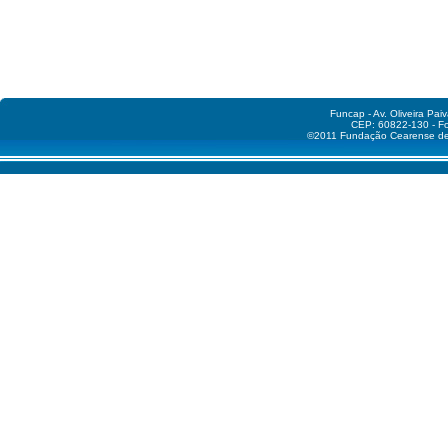
Funcap - Av. Oliveira Pai
CEP: 60822-130 - Fo
©2011 Fundação Cearense de A