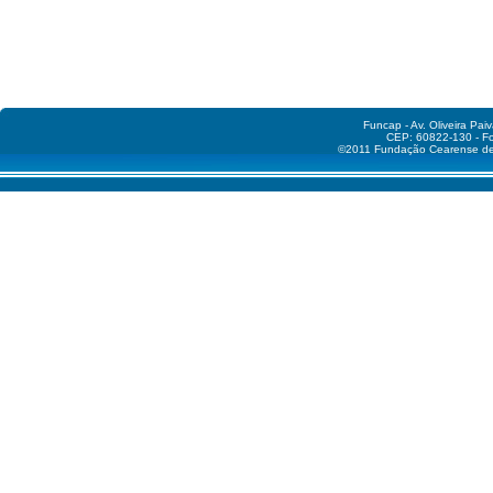
Funcap - Av. Oliveira Pai
CEP: 60822-130 - Fo
©2011 Fundação Cearense de A