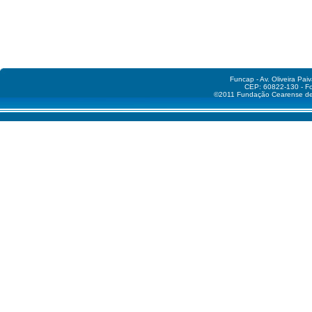
Funcap - Av. Oliveira Pai
CEP: 60822-130 - Fo
©2011 Fundação Cearense de A