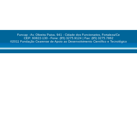
Funcap - Av. Oliveira Paiva, 941 - Cidade dos Funcionarios, Fortaleza/Ce
CEP: 60822-130 - Fone: (85) 3275.9124 | Fax: (85) 3275.7862
©2011 Fundação Cearense de Apoio ao Desenvolvimento Científico e Tecnológico