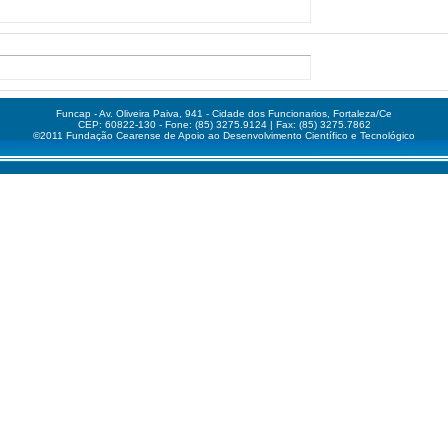
Funcap - Av. Oliveira Paiva, 941 - Cidade dos Funcionarios, Fortaleza/Ce
CEP: 60822-130 - Fone: (85) 3275.9124 | Fax: (85) 3275.7862
©2011 Fundação Cearense de Apoio ao Desenvolvimento Científico e Tecnológico