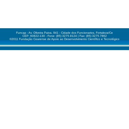
Funcap - Av. Oliveira Paiva, 941 - Cidade dos Funcionarios, Fortaleza/Ce
CEP: 60822-130 - Fone: (85) 3275.9124 | Fax: (85) 3275.7862
©2011 Fundação Cearense de Apoio ao Desenvolvimento Científico e Tecnológico