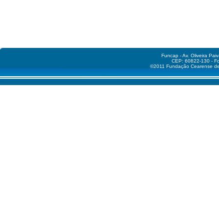
Funcap - Av. Oliveira Pai
CEP: 60822-130 - Fo
©2011 Fundação Cearense de A