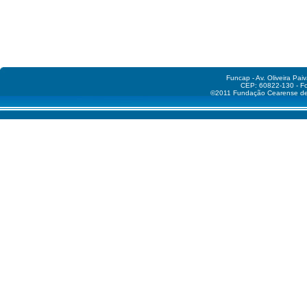
Funcap - Av. Oliveira Pai
CEP: 60822-130 - Fo
©2011 Fundação Cearense de A