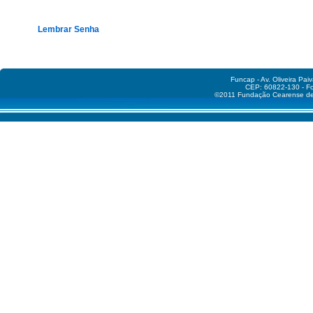
Funcap - Av. Oliveira Pai
CEP: 60822-130 - Fo
©2011 Fundação Cearense de A