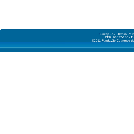
Funcap - Av. Oliveira Pai
CEP: 60822-130 - Fo
©2011 Fundação Cearense de A