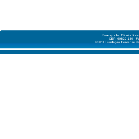
Funcap - Av. Oliveira Pai
CEP: 60822-130 - Fo
©2011 Fundação Cearense de A