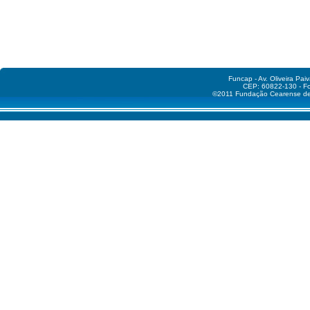
Funcap - Av. Oliveira Pai
CEP: 60822-130 - Fo
©2011 Fundação Cearense de A