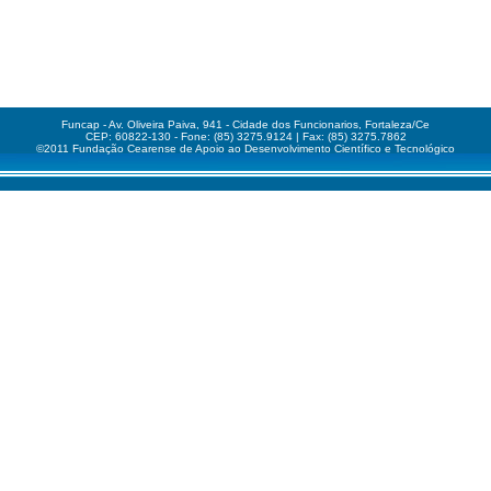
Funcap - Av. Oliveira Paiva, 941 - Cidade dos Funcionarios, Fortaleza/Ce
CEP: 60822-130 - Fone: (85) 3275.9124 | Fax: (85) 3275.7862
©2011 Fundação Cearense de Apoio ao Desenvolvimento Científico e Tecnológico