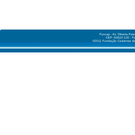
Funcap - Av. Oliveira Pai
CEP: 60822-130 - Fo
©2011 Fundação Cearense de A