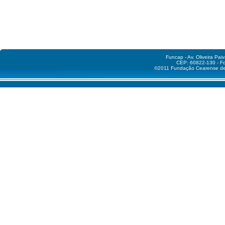
Funcap - Av. Oliveira Pai
CEP: 60822-130 - Fo
©2011 Fundação Cearense de A