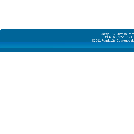
Funcap - Av. Oliveira Pai
CEP: 60822-130 - Fo
©2011 Fundação Cearense de A