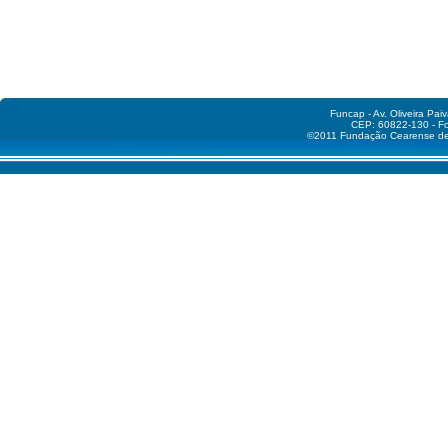
Funcap - Av. Oliveira Pai
CEP: 60822-130 - Fo
©2011 Fundação Cearense de A