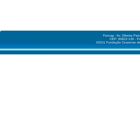
Funcap - Av. Oliveira Pai
CEP: 60822-130 - Fo
©2011 Fundação Cearense de A