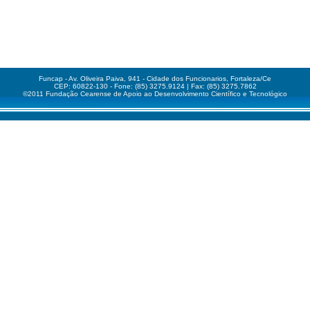
Funcap - Av. Oliveira Paiva, 941 - Cidade dos Funcionarios, Fortaleza/Ce
CEP: 60822-130 - Fone: (85) 3275.9124 | Fax: (85) 3275.7862
©2011 Fundação Cearense de Apoio ao Desenvolvimento Científico e Tecnológico