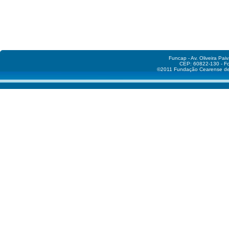
Funcap - Av. Oliveira Pai
CEP: 60822-130 - Fo
©2011 Fundação Cearense de A