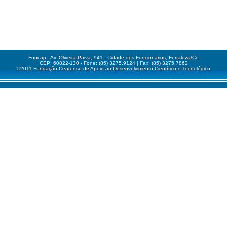
Funcap - Av. Oliveira Paiva, 941 - Cidade dos Funcionarios, Fortaleza/Ce
CEP: 60822-130 - Fone: (85) 3275.9124 | Fax: (85) 3275.7862
©2011 Fundação Cearense de Apoio ao Desenvolvimento Científico e Tecnológico