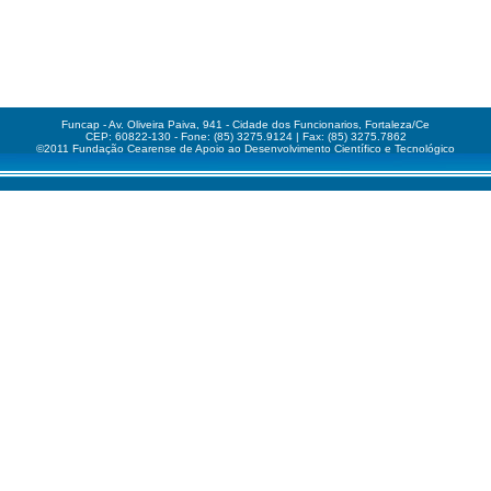
Funcap - Av. Oliveira Paiva, 941 - Cidade dos Funcionarios, Fortaleza/Ce
CEP: 60822-130 - Fone: (85) 3275.9124 | Fax: (85) 3275.7862
©2011 Fundação Cearense de Apoio ao Desenvolvimento Científico e Tecnológico