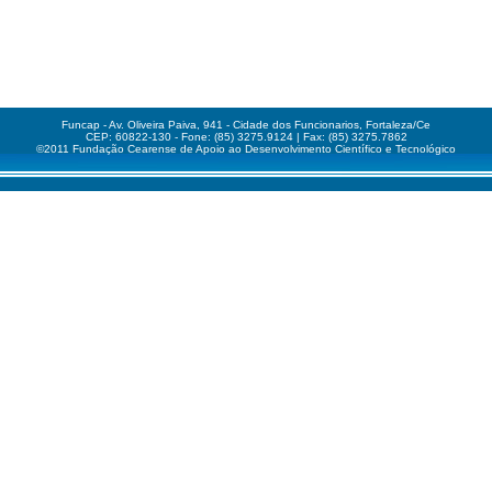
Funcap - Av. Oliveira Paiva, 941 - Cidade dos Funcionarios, Fortaleza/Ce
CEP: 60822-130 - Fone: (85) 3275.9124 | Fax: (85) 3275.7862
©2011 Fundação Cearense de Apoio ao Desenvolvimento Científico e Tecnológico