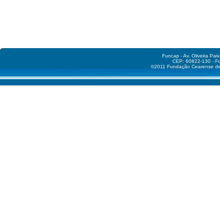
Funcap - Av. Oliveira Pai
CEP: 60822-130 - Fo
©2011 Fundação Cearense de A