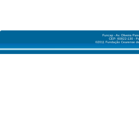
Funcap - Av. Oliveira Pai
CEP: 60822-130 - Fo
©2011 Fundação Cearense de A