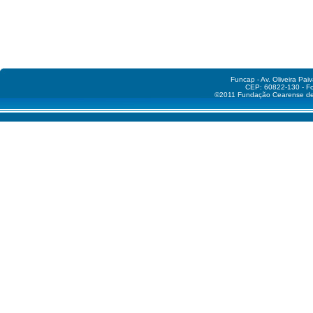
Funcap - Av. Oliveira Pai
CEP: 60822-130 - Fo
©2011 Fundação Cearense de A