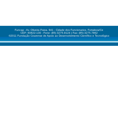
Funcap - Av. Oliveira Paiva, 941 - Cidade dos Funcionarios, Fortaleza/Ce
CEP: 60822-130 - Fone: (85) 3275.9124 | Fax: (85) 3275.7862
©2011 Fundação Cearense de Apoio ao Desenvolvimento Científico e Tecnológico