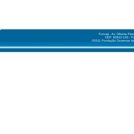
Funcap - Av. Oliveira Pai
CEP: 60822-130 - Fo
©2011 Fundação Cearense de A