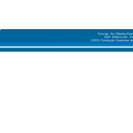
Funcap - Av. Oliveira Pai
CEP: 60822-130 - Fo
©2011 Fundação Cearense de A