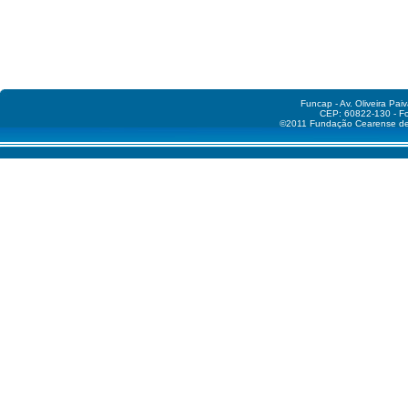
Funcap - Av. Oliveira Pai
CEP: 60822-130 - Fo
©2011 Fundação Cearense de A