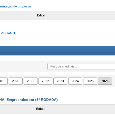
sentação de propostas
Edital
 VISITANTE
019
2020
2021
2022
2023
2024
2025
2026
ENAI Empreendedora (3ª RODADA)
Edital